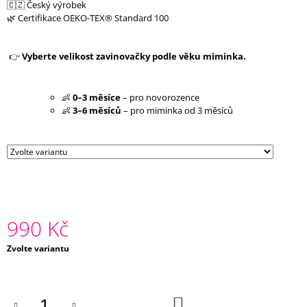
🇨🇿 Český výrobek
J
🌿 Certifikace OEKO-TEX® Standard 100
E
M
E
👉
Vyberte velikost zavinovačky podle věku miminka.
ZAVINOVAČKA
PŘÍRODA
👶
0–3 měsíce
– pro novorozence
990
👶
3–6 měsíců
– pro miminka od 3 měsíců
Kč
990 Kč
Měrná
Zvolte variantu
cena:
DO