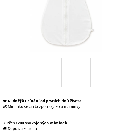
A
J
Í
T
?
HLEDAT
D
O
❤️ Klidnější usínání od prvních dnů života.
P
👶
Miminko se cítí bezpečně jako u maminky.
O
R
U
⭐
Přes 1200 spokojených miminek
Č
🚚 Doprava zdarma
U