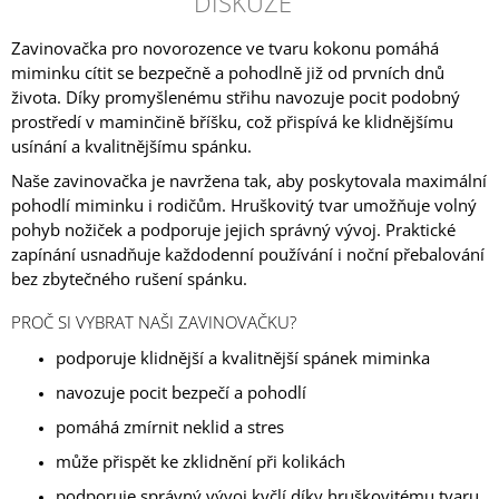
DISKUZE
Zavinovačka pro novorozence ve tvaru kokonu pomáhá
miminku cítit se bezpečně a pohodlně již od prvních dnů
života. Díky promyšlenému střihu navozuje pocit podobný
prostředí v maminčině bříšku, což přispívá ke klidnějšímu
usínání a kvalitnějšímu spánku.
Naše zavinovačka je navržena tak, aby poskytovala maximální
pohodlí miminku i rodičům. Hruškovitý tvar umožňuje volný
pohyb nožiček a podporuje jejich správný vývoj. Praktické
zapínání usnadňuje každodenní používání i noční přebalování
bez zbytečného rušení spánku.
PROČ SI VYBRAT NAŠI ZAVINOVAČKU?
podporuje klidnější a kvalitnější spánek miminka
navozuje pocit bezpečí a pohodlí
pomáhá zmírnit neklid a stres
může přispět ke zklidnění při kolikách
podporuje správný vývoj kyčlí díky hruškovitému tvaru