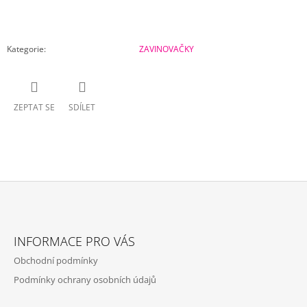
Kategorie
:
ZAVINOVAČKY
ZEPTAT SE
SDÍLET
Z
Á
INFORMACE PRO VÁS
P
Obchodní podmínky
A
Podmínky ochrany osobních údajů
T
Í