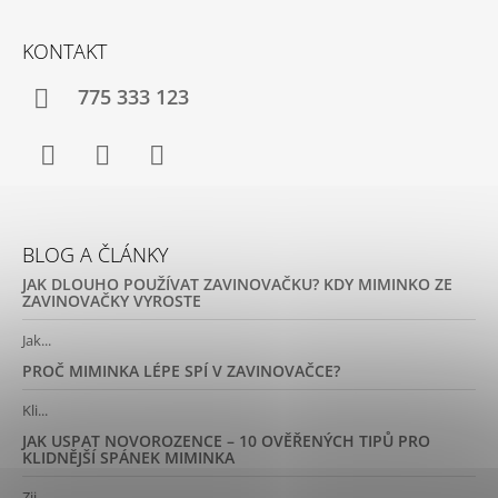
KONTAKT
775 333 123
Facebook
Instagram
YouTube
BLOG A ČLÁNKY
JAK DLOUHO POUŽÍVAT ZAVINOVAČKU? KDY MIMINKO ZE
ZAVINOVAČKY VYROSTE
Jak...
PROČ MIMINKA LÉPE SPÍ V ZAVINOVAČCE?
Kli...
JAK USPAT NOVOROZENCE – 10 OVĚŘENÝCH TIPŮ PRO
KLIDNĚJŠÍ SPÁNEK MIMINKA
Zji...