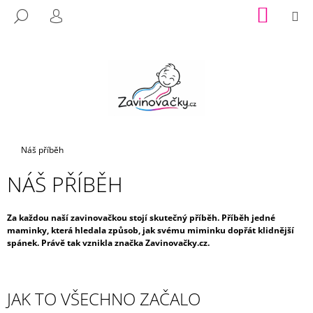
K
Přejít
NÁKUP
M
HLEDAT
na
KOŠÍK
O
PŘIHLÁŠENÍ
ZPĚT
ZPĚT
obsah
Š
Í
C
K
O
P
O
T
Domů
Náš příběh
Ř
NÁŠ PŘÍBĚH
E
B
U
Za každou naší zavinovačkou stojí skutečný příběh. Příběh jedné
maminky, která hledala způsob, jak svému miminku dopřát klidnější
J
spánek. Právě tak vznikla značka Zavinovačky.cz.
E
T
E
JAK TO VŠECHNO ZAČALO
N