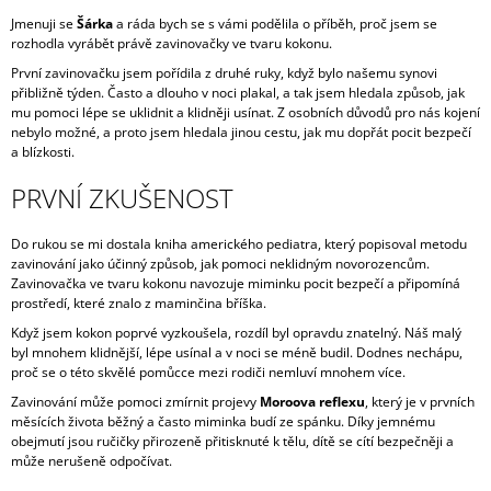
A
Jmenuji se
Šárka
a ráda bych se s vámi podělila o příběh, proč jsem se
rozhodla vyrábět právě zavinovačky ve tvaru kokonu.
J
První zavinovačku jsem pořídila z druhé ruky, když bylo našemu synovi
Í
přibližně týden. Často a dlouho v noci plakal, a tak jsem hledala způsob, jak
T
mu pomoci lépe se uklidnit a klidněji usínat. Z osobních důvodů pro nás kojení
nebylo možné, a proto jsem hledala jinou cestu, jak mu dopřát pocit bezpečí
?
a blízkosti.
PRVNÍ ZKUŠENOST
Do rukou se mi dostala kniha amerického pediatra, který popisoval metodu
HLEDAT
zavinování jako účinný způsob, jak pomoci neklidným novorozencům.
Zavinovačka ve tvaru kokonu navozuje miminku pocit bezpečí a připomíná
prostředí, které znalo z maminčina bříška.
Když jsem kokon poprvé vyzkoušela, rozdíl byl opravdu znatelný. Náš malý
D
byl mnohem klidnější, lépe usínal a v noci se méně budil. Dodnes nechápu,
O
proč se o této skvělé pomůcce mezi rodiči nemluví mnohem více.
P
Zavinování může pomoci zmírnit projevy
Moroova reflexu
, který je v prvních
O
měsících života běžný a často miminka budí ze spánku. Díky jemnému
R
obejmutí jsou ručičky přirozeně přitisknuté k tělu, dítě se cítí bezpečněji a
U
může nerušeně odpočívat.
Č
U