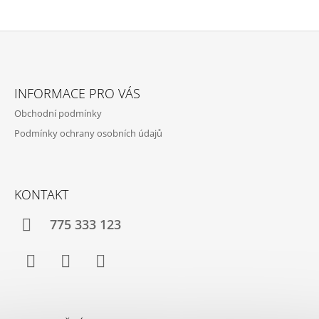
Z
Á
INFORMACE PRO VÁS
P
Obchodní podmínky
A
Podmínky ochrany osobních údajů
T
Í
KONTAKT
775 333 123
Facebook
Instagram
YouTube