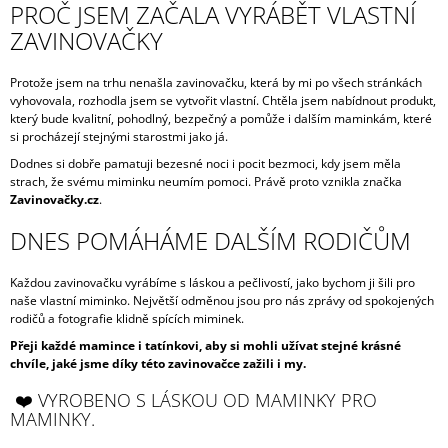
PROČ JSEM ZAČALA VYRÁBĚT VLASTNÍ
J
ZAVINOVAČKY
E
M
E
Protože jsem na trhu nenašla zavinovačku, která by mi po všech stránkách
vyhovovala, rozhodla jsem se vytvořit vlastní. Chtěla jsem nabídnout produkt,
ZAVINOVAČKA
který bude kvalitní, pohodlný, bezpečný a pomůže i dalším maminkám, které
KVĚTY
si procházejí stejnými starostmi jako já.
990
Dodnes si dobře pamatuji bezesné noci i pocit bezmoci, kdy jsem měla
Kč
strach, že svému miminku neumím pomoci. Právě proto vznikla značka
Zavinovačky.cz
.
DNES POMÁHÁME DALŠÍM RODIČŮM
Každou zavinovačku vyrábíme s láskou a pečlivostí, jako bychom ji šili pro
naše vlastní miminko. Největší odměnou jsou pro nás zprávy od spokojených
rodičů a fotografie klidně spících miminek.
Přeji každé mamince i tatínkovi, aby si mohli užívat stejné krásné
chvíle, jaké jsme díky této zavinovačce zažili i my.
❤️ VYROBENO S LÁSKOU OD MAMINKY PRO
MAMINKY.