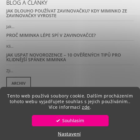
BLOG A ČLÁNKY
JAK DLOUHO POUŽÍVAT ZAVINOVAČKU? KDY MIMINKO ZE
ZAVINOVAČKY VYROSTE
Jak...
PROČ MIMINKA LÉPE SPÍ V ZAVINOVAČCE?
Kli...
JAK USPAT NOVOROZENCE – 10 OVĚŘENÝCH TIPŮ PRO
KLIDNĚJŠÍ SPÁNEK MIMINKA
Zji...
ARCHIV
Tento web používá soubory cookie. Dalším procházením
tohoto webu vyjadřujete souhlas s jejich používáním..
Více informací
zde
.
DOPRAVA ZDARMA
Souhlasím
© 2026 zavinovacky.cz. Všechna práva
Vytvořil Shoptet
🚚 Doprava zdarma na všechny objednávky • 🇨🇿 Ruční výroba v
vyhrazena.
ČR • ⭐ Přes 1 200 spokojených miminek
Nastavení