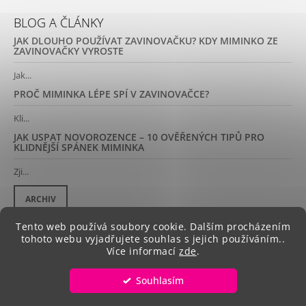
BLOG A ČLÁNKY
JAK DLOUHO POUŽÍVAT ZAVINOVAČKU? KDY MIMINKO ZE
ZAVINOVAČKY VYROSTE
Jak...
PROČ MIMINKA LÉPE SPÍ V ZAVINOVAČCE?
Kli...
JAK USPAT NOVOROZENCE – 10 OVĚŘENÝCH TIPŮ PRO
KLIDNĚJŠÍ SPÁNEK MIMINKA
Zji...
ARCHIV
Tento web používá soubory cookie. Dalším procházením
tohoto webu vyjadřujete souhlas s jejich používáním..
Více informací
zde
.
DOPRAVA ZDARMA
Souhlasím
© 2026 zavinovacky.cz. Všechna práva
Vytvořil Shoptet
🚚 Doprava zdarma na všechny objednávky • 🇨🇿 Ruční výroba v
vyhrazena.