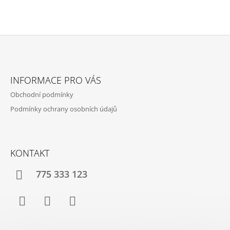
Z
Á
INFORMACE PRO VÁS
P
Obchodní podmínky
A
Podmínky ochrany osobních údajů
T
Í
KONTAKT
775 333 123
Facebook
Instagram
YouTube