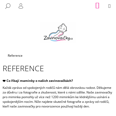
K
Přejít
NÁKUP
M
HLEDAT
na
KOŠÍK
O
PŘIHLÁŠENÍ
ZPĚT
ZPĚT
obsah
Š
Í
C
K
O
P
O
T
Domů
Reference
Ř
REFERENCE
E
B
U
❤️ Co říkají maminky o našich zavinovačkách?
J
Každá zpráva od spokojených rodičů nám dělá obrovskou radost. Děkujeme
za důvěru i za fotografie a zkušenosti, které s námi sdílíte.
Naše zavinovačky
E
pro miminka pomohly už více než 1200 miminkům ke klidnějšímu usínání a
T
spokojenějším nocím.
Níže najdete skutečné fotografie a zprávy od rodičů,
kteří naše zavinovačky pro novorozence používají každý den.
E
N