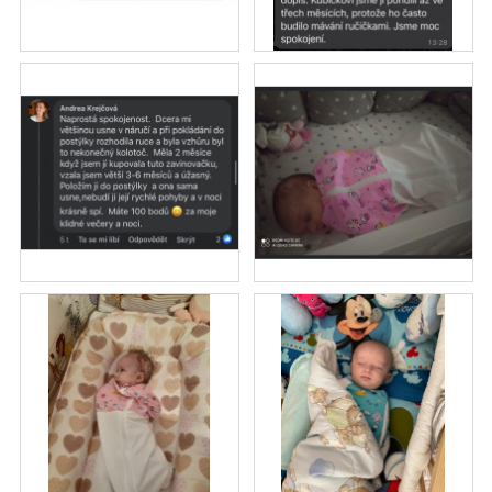
J
E
M
E
ZAVINOVAČKA
KVĚTY
990
Kč