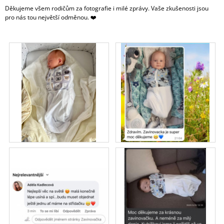
Děkujeme všem rodičům za fotografie i milé zprávy. Vaše zkušenosti jsou
A
pro nás tou největší odměnou. ❤️
J
Í
T
?
HLEDAT
D
O
P
O
R
U
Č
U