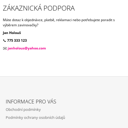
A
ZÁKAZNICKÁ PODPORA
J
Í
Máte dotaz k objednávce, platbě, reklamaci nebo potřebujete poradit s
výběrem zavinovačky?
T
Jan Holouš
?
📞
775 333 123
✉️
janholous@yahoo.com
HLEDAT
D
Z
O
Á
P
INFORMACE PRO VÁS
P
O
Obchodní podmínky
R
A
U
Podmínky ochrany osobních údajů
T
Č
U