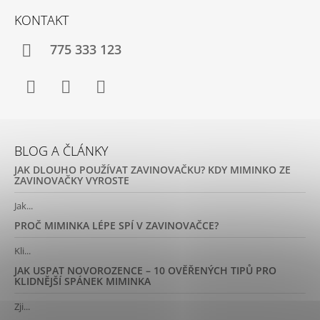
KONTAKT
775 333 123
Facebook
Instagram
YouTube
BLOG A ČLÁNKY
JAK DLOUHO POUŽÍVAT ZAVINOVAČKU? KDY MIMINKO ZE
ZAVINOVAČKY VYROSTE
Jak...
PROČ MIMINKA LÉPE SPÍ V ZAVINOVAČCE?
Kli...
JAK USPAT NOVOROZENCE – 10 OVĚŘENÝCH TIPŮ PRO
KLIDNĚJŠÍ SPÁNEK MIMINKA
Zji...