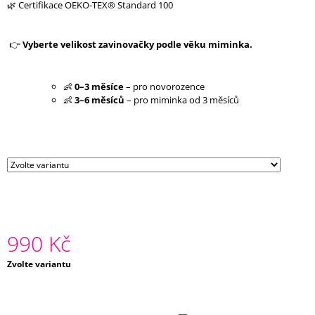
🌿 Certifikace OEKO-TEX® Standard 100
J
E
M
👉
Vyberte velikost zavinovačky podle věku miminka.
E
ZAVINOVAČKA
👶
0–3 měsíce
– pro novorozence
PŘÍRODA
👶
3–6 měsíců
– pro miminka od 3 měsíců
990
Kč
990 Kč
Měrná
Zvolte variantu
cena: