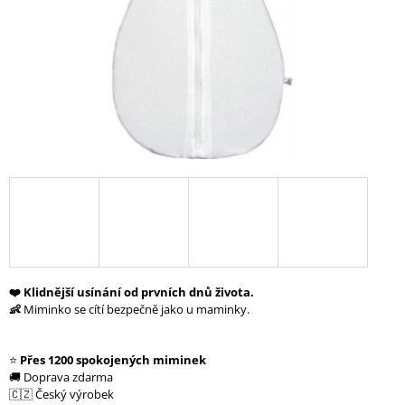
A
J
Í
T
?
HLEDAT
D
❤️ Klidnější usínání od prvních dnů života.
O
👶
Miminko se cítí bezpečně jako u maminky.
P
O
R
⭐
Přes 1200 spokojených miminek
U
🚚 Doprava zdarma
Č
🇨🇿 Český výrobek
U