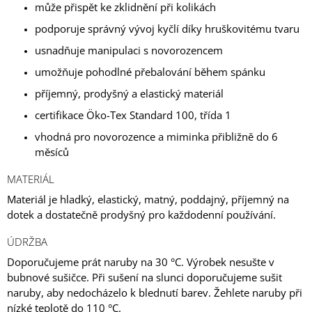
může přispět ke zklidnění při kolikách
podporuje správný vývoj kyčlí díky hruškovitému tvaru
usnadňuje manipulaci s novorozencem
umožňuje pohodlné přebalování během spánku
příjemný, prodyšný a elastický materiál
certifikace Öko-Tex Standard 100, třída 1
vhodná pro novorozence a miminka přibližně do 6
měsíců
MATERIÁL
Materiál je hladký, elastický, matný, poddajný, příjemný na
dotek a dostatečně prodyšný pro každodenní používání.
ÚDRŽBA
Doporučujeme prát naruby na 30 °C. Výrobek nesušte v
bubnové sušičce. Při sušení na slunci doporučujeme sušit
naruby, aby nedocházelo k blednutí barev. Žehlete naruby při
nízké teplotě do 110 °C.