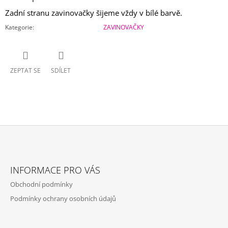
Zadní stranu zavinovačky šijeme vždy v bílé barvě.
Kategorie
:
ZAVINOVAČKY
ZEPTAT SE
SDÍLET
Z
Á
INFORMACE PRO VÁS
P
Obchodní podmínky
A
Podmínky ochrany osobních údajů
T
Í