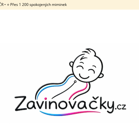
ČR • ⭐ Přes 1 200 spokojených miminek
CO POTŘEBUJETE NAJÍT?
HLEDAT
DOPORUČUJEME
ZAVINOVAČKA MĚSTO
ZAVINOVAČKA M