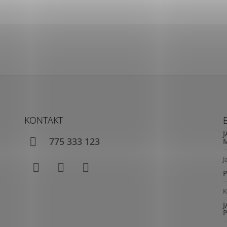
KONTAKT
775 333 123
J
Facebook
Instagram
YouTube
Kl