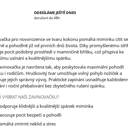
ODESÍLÁME JEŠTĚ DNES
doručení do 48h
vačka pro novorozence ve tvaru kokonu pomáhá miminku cítit se
ě a pohodlně již od prvních dnů života. Díky promyšlenému stři
e pocit podobný prostředí v maminčině bříšku, což přispívá ke
šímu usínání a kvalitnějšímu spánku.
avinovačka je navržena tak, aby poskytovala maximální pohodlí
u i rodičům. Hruškovitý tvar umožňuje volný pohyb nožiček a
je jejich správný vývoj. Praktické zapínání usnadňuje každodenn
ní i noční přebalování bez zbytečného rušení spánku.
I VYBRAT NAŠI ZAVINOVAČKU?
odporuje klidnější a kvalitnější spánek miminka
avozuje pocit bezpečí a pohodlí
omáhá zmírnit neklid a stres