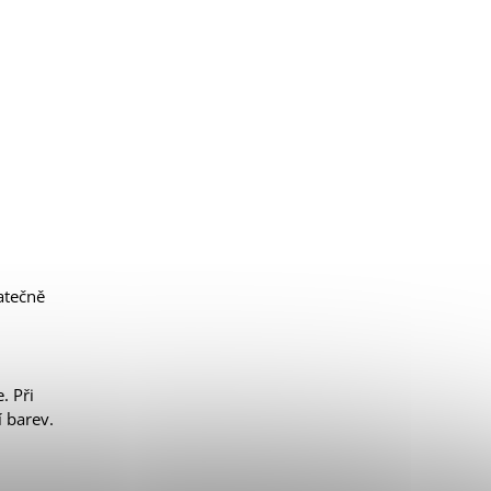
atečně
. Při
 barev.