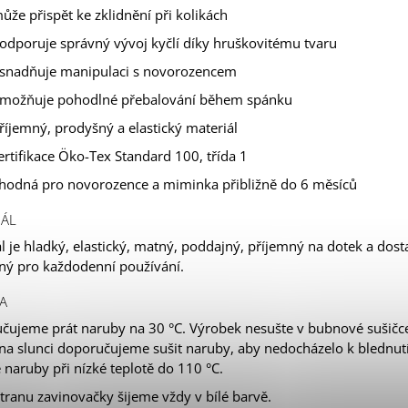
ůže přispět ke zklidnění při kolikách
odporuje správný vývoj kyčlí díky hruškovitému tvaru
snadňuje manipulaci s novorozencem
možňuje pohodlné přebalování během spánku
říjemný, prodyšný a elastický materiál
ertifikace Öko-Tex Standard 100, třída 1
hodná pro novorozence a miminka přibližně do 6 měsíců
IÁL
l je hladký, elastický, matný, poddajný, příjemný na dotek a dost
ný pro každodenní používání.
A
čujeme prát naruby na 30 °C. Výrobek nesušte v bubnové sušičce
na slunci doporučujeme sušit naruby, aby nedocházelo k blednutí
 naruby při nízké teplotě do 110 °C.
tranu zavinovačky šijeme vždy v bílé barvě.