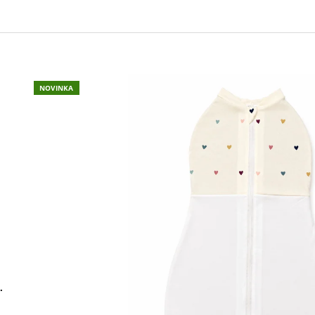
850 Kč
990 Kč
Původně:
990 Kč
NOVINKA
.