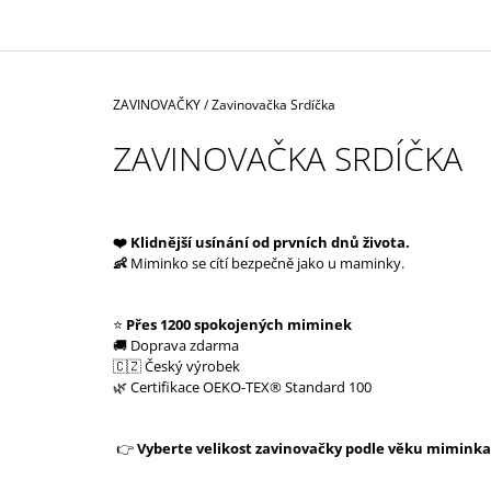
750 Kč
Původně:
990 Kč
Domů
ZAVINOVAČKY
/
Zavinovačka Srdíčka
ZAVINOVAČKA SRDÍČKA
❤️ Klidnější usínání od prvních dnů života.
👶
Miminko se cítí bezpečně jako u maminky.
⭐
Přes 1200 spokojených miminek
🚚 Doprava zdarma
🇨🇿 Český výrobek
🌿 Certifikace OEKO-TEX® Standard 100
👉
Vyberte velikost zavinovačky podle věku miminka