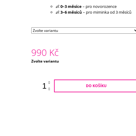
👶
0–3 měsíce
– pro novorozence
👶
3–6 měsíců
– pro miminka od 3 měsíců
990 Kč
Měrná
Zvolte variantu
cena:
DO KOŠÍKU