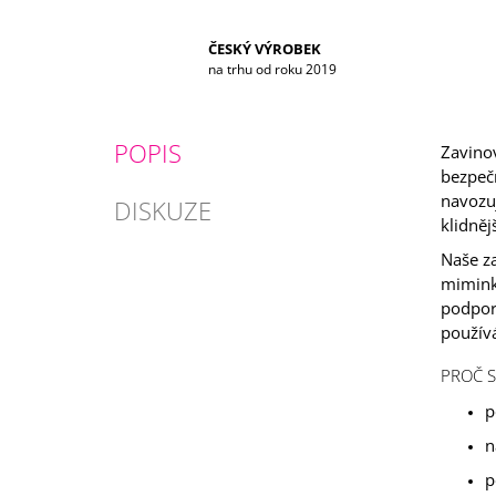
ČESKÝ VÝROBEK
na trhu od roku 2019
POPIS
Zavino
bezpečn
navozuj
DISKUZE
klidněj
Naše z
mimink
podporu
používá
PROČ S
p
n
p