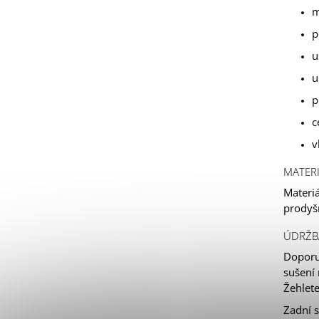
m
p
u
u
p
c
v
MATER
Materiá
prodyš
ÚDRŽB
Doporu
sušení 
Žehlete
Zadní s