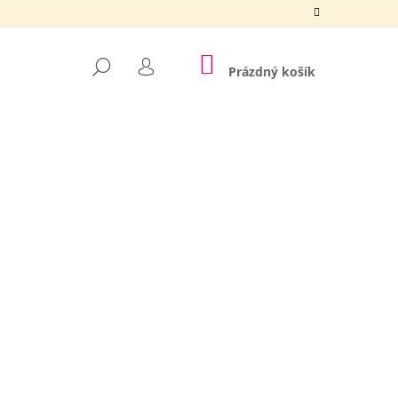
NÁKUPNÍ
HLEDAT
KOŠÍK
Prázdný košík
PŘIHLÁŠENÍ
Následující
ÉĎA BÍLÝ