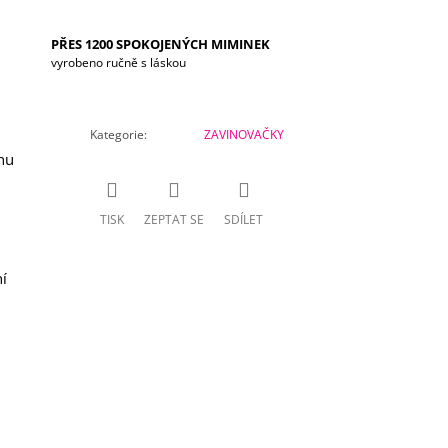
PŘES 1200 SPOKOJENÝCH MIMINEK
vyrobeno ručně s láskou
Kategorie
:
ZAVINOVAČKY
hu
TISK
ZEPTAT SE
SDÍLET
í