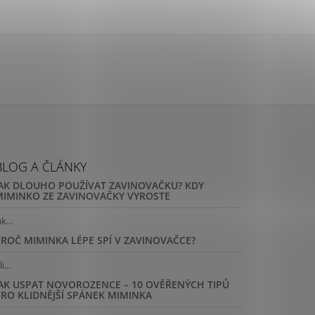
BLOG A ČLÁNKY
JAK DLOUHO POUŽÍVAT ZAVINOVAČKU? KDY
MIMINKO ZE ZAVINOVAČKY VYROSTE
ak...
PROČ MIMINKA LÉPE SPÍ V ZAVINOVAČCE?
i...
JAK USPAT NOVOROZENCE – 10 OVĚŘENÝCH TIPŮ
PRO KLIDNĚJŠÍ SPÁNEK MIMINKA