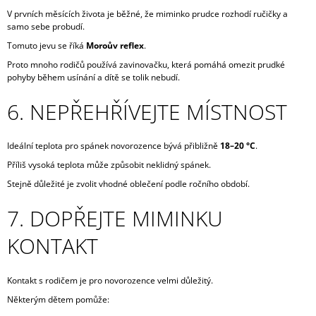
V prvních měsících života je běžné, že miminko prudce rozhodí ručičky a
samo sebe probudí.
Tomuto jevu se říká
Moroův reflex
.
Proto mnoho rodičů používá zavinovačku, která pomáhá omezit prudké
pohyby během usínání a dítě se tolik nebudí.
6. NEPŘEHŘÍVEJTE MÍSTNOST
Ideální teplota pro spánek novorozence bývá přibližně
18–20 °C
.
Příliš vysoká teplota může způsobit neklidný spánek.
Stejně důležité je zvolit vhodné oblečení podle ročního období.
7. DOPŘEJTE MIMINKU
KONTAKT
Kontakt s rodičem je pro novorozence velmi důležitý.
Některým dětem pomůže: