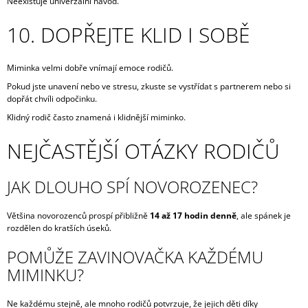
Neexistuje univerzální návod.
10. DOPŘEJTE KLID I SOBĚ
Miminka velmi dobře vnímají emoce rodičů.
Pokud jste unavení nebo ve stresu, zkuste se vystřídat s partnerem nebo si
dopřát chvíli odpočinku.
Klidný rodič často znamená i klidnější miminko.
NEJČASTĚJŠÍ OTÁZKY RODIČŮ
JAK DLOUHO SPÍ NOVOROZENEC?
Většina novorozenců prospí přibližně
14 až 17 hodin denně
, ale spánek je
rozdělen do kratších úseků.
POMŮŽE ZAVINOVAČKA KAŽDÉMU
MIMINKU?
Ne každému stejně, ale mnoho rodičů potvrzuje, že jejich děti díky