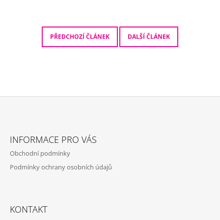
PŘEDCHOZÍ ČLÁNEK
DALŠÍ ČLÁNEK
Z
Á
INFORMACE PRO VÁS
P
Obchodní podmínky
A
Podmínky ochrany osobních údajů
T
Í
KONTAKT