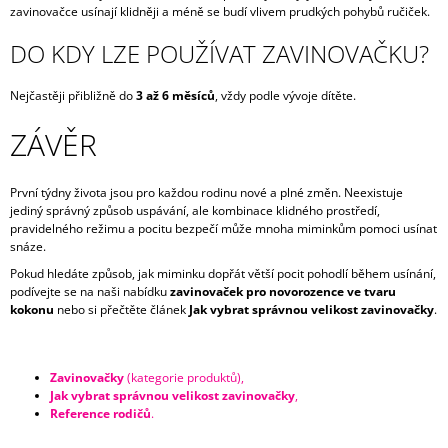
zavinovačce usínají klidněji a méně se budí vlivem prudkých pohybů ručiček.
DO KDY LZE POUŽÍVAT ZAVINOVAČKU?
Nejčastěji přibližně do
3 až 6 měsíců
, vždy podle vývoje dítěte.
ZÁVĚR
První týdny života jsou pro každou rodinu nové a plné změn. Neexistuje
jediný správný způsob uspávání, ale kombinace klidného prostředí,
pravidelného režimu a pocitu bezpečí může mnoha miminkům pomoci usínat
snáze.
Pokud hledáte způsob, jak miminku dopřát větší pocit pohodlí během usínání,
podívejte se na naši nabídku
zavinovaček pro novorozence ve tvaru
kokonu
nebo si přečtěte článek
Jak vybrat správnou velikost zavinovačky
.
Zavinovačky
(kategorie produktů),
Jak vybrat správnou velikost zavinovačky
,
Reference rodičů
.