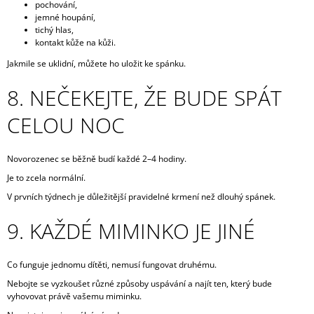
pochování,
jemné houpání,
tichý hlas,
kontakt kůže na kůži.
Jakmile se uklidní, můžete ho uložit ke spánku.
8. NEČEKEJTE, ŽE BUDE SPÁT
CELOU NOC
Novorozenec se běžně budí každé 2–4 hodiny.
Je to zcela normální.
V prvních týdnech je důležitější pravidelné krmení než dlouhý spánek.
9. KAŽDÉ MIMINKO JE JINÉ
Co funguje jednomu dítěti, nemusí fungovat druhému.
Nebojte se vyzkoušet různé způsoby uspávání a najít ten, který bude
vyhovovat právě vašemu miminku.