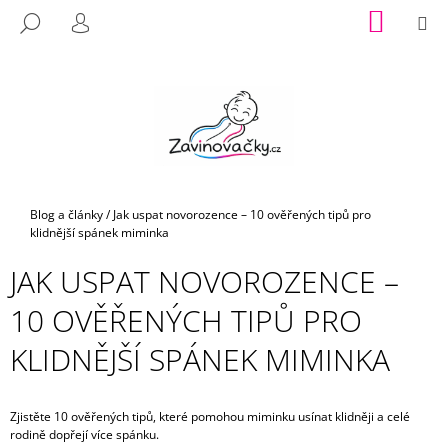
K
Přejít
NÁKUP
M
HLEDAT
na
KOŠÍK
O
PŘIHLÁŠENÍ
ZPĚT
ZPĚT
obsah
Š
Í
C
K
O
P
O
T
Domů
Blog a články
/
Jak uspat novorozence – 10 ověřených tipů pro
Ř
klidnější spánek miminka
E
JAK USPAT NOVOROZENCE –
B
10 OVĚŘENÝCH TIPŮ PRO
U
J
KLIDNĚJŠÍ SPÁNEK MIMINKA
E
T
E
Zjistěte 10 ověřených tipů, které pomohou miminku usínat klidněji a celé
rodině dopřejí více spánku.
N