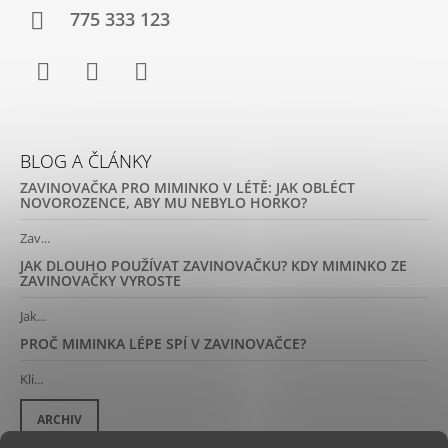
775 333 123
Facebook
Instagram
YouTube
BLOG A ČLÁNKY
ZAVINOVAČKA PRO MIMINKO V LÉTĚ: JAK OBLÉCT
NOVOROZENCE, ABY MU NEBYLO HORKO?
Zav...
JAK DLOUHO POUŽÍVAT ZAVINOVAČKU? KDY MIMINKO ZE
ZAVINOVAČKY VYROSTE
Jak...
PROČ MIMINKA LÉPE SPÍ V ZAVINOVAČCE?
Kli...
ARCHIV