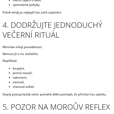
menší zájem o okolí,
zpomalené pohyby.
Právě tehdy je nejlepší čas začít uspávání.
4. DODRŽUJTE JEDNODUCHÝ
VEČERNÍ RITUÁL
Miminka milují pravidelnost.
Nemusí jít o nic složitého.
Například:
koupání,
jemná masáž,
nakrmení,
zavinutí,
zhasnutí světel.
Stejný postup každý večer pomáhá dítěti pochopit, že přichází čas spánku.
5. POZOR NA MOROŮV REFLEX